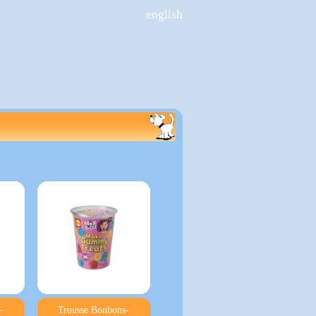
english
-
Trousse Bonbons-