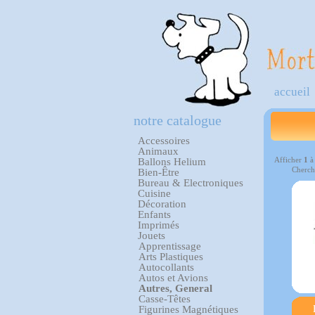
accueil
notre catalogue
Accessoires
Animaux
Afficher
1
Ballons Helium
Cherch
Bien-Être
Bureau & Electroniques
Cuisine
Décoration
Enfants
Imprimés
Jouets
Apprentissage
Arts Plastiques
Autocollants
Autos et Avions
Autres, General
Casse-Têtes
Figurines Magnétiques