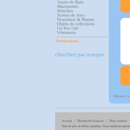
Jouets de Bain
Marionettes
Peluches
Scenes de Jeux
Nourriture & Plantes
Objets de collections
Un Peu Osé
Vêtements
Promotions...
cherchez par marque
Afficher
1
Accueil
|
Recherche Avancée
|
Nous Joindre
Tous les prix en dollars canadiens. Nous expédions partou