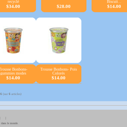
recyclé
Biscuit...
$34.00
$28.00
$14.00
Trousse Bonbons-
Trousse Bonbons- Pois
gummies modes
Colorés
$14.00
$14.00
à
6
(sur
6
articles)
| |
t dans le monde.