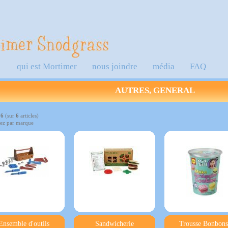
qui est Mortimer
nous joindre
média
FAQ
AUTRES, GENERAL
à
6
(sur
6
articles)
ez par marque
Ensemble d'outils
Sandwicherie
Trousse Bonbons