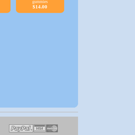
gummies
$14.00