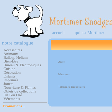
accueil
qui est Mortimer
notre catalogue
Accessoires
Animaux
Ballons Helium
Bien-Être
Autre
Bureau & Electroniques
Cuisine
Décoration
Macarons
Enfants
Imprimés
Jouets
Tatouages Temporaires
Nourriture & Plantes
Objets de collections
Un Peu Osé
Vêtements
Promotions...