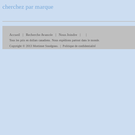
cherchez par marque
Accueil
|
Recherche Avancée
|
Nous Joindre
| |
Tous les prix en dollars canadiens. Nous expédions partout dans le monde.
Copyright © 2013 Mortimer Snodgrass. |
Politique de confidentialité