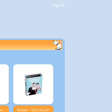
english
es'
Banque - 'Quit my job'