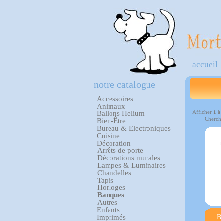
accueil
notre catalogue
Accessoires
Animaux
Afficher
1
Ballons Helium
Cherch
Bien-Être
Bureau & Electroniques
Cuisine
Décoration
Arrêts de porte
Décorations murales
Lampes & Luminaires
Chandelles
Tapis
Horloges
Banques
Autres
Enfants
B
Imprimés