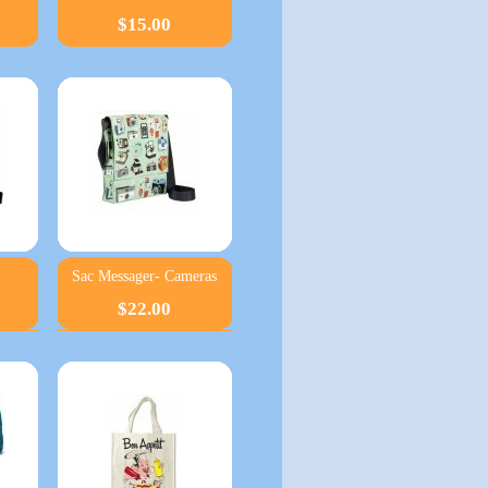
$15.00
Sac Messager- Cameras
$22.00