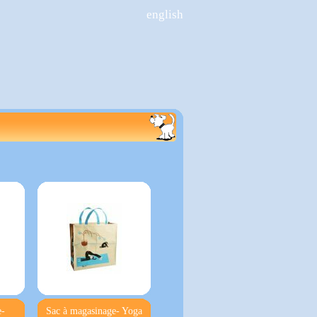
english
e-
Sac à magasinage- Yoga