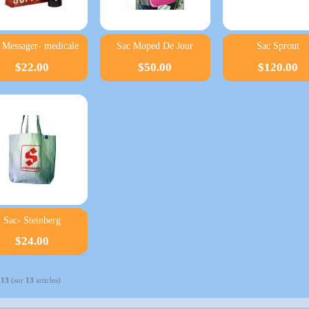
 Messager- medicale
Sac Moped De Jour
Sac Sprout
$22.00
$50.00
$120.00
Sac- Steinberg
$24.00
à
13
(sur
13
articles)