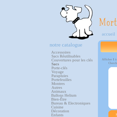
accueil
notre catalogue
Accessoires
Sacs Réutilisables
Afficher
1
Couvertures pour les clés
Cherch
Sacs
Porte-clés
Voyage
Parapluies
Portefeuilles
Montres
Autres
Animaux
Ballons Helium
Bien-Être
Bureau & Electroniques
Cuisine
Décoration
Enfants