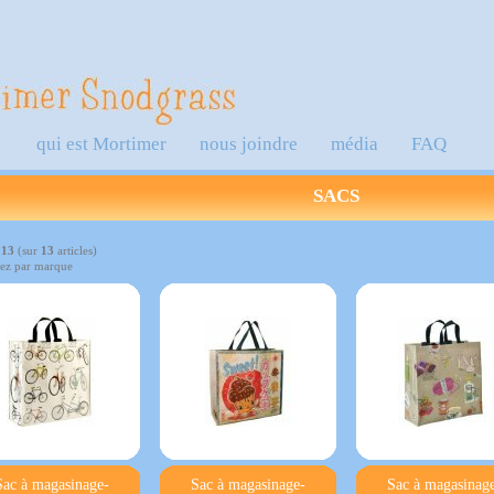
qui est Mortimer
nous joindre
média
FAQ
SACS
à
13
(sur
13
articles)
ez par marque
Sac à magasinage-
Sac à magasinage-
Sac à magasinag