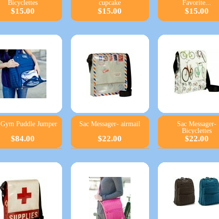
Bicyclettes
cupcake
Favorite...
$15.00
$15.00
$15.00
 Gym Puddle Jumper
Sac Messager- airmail
Sac Messager-
Bicyclettes
$84.00
$22.00
$22.00