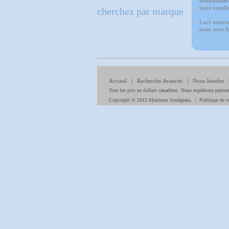
enthousiasme
notre famille
cherchez par marque
Lucy aimerait
jouer avec M
Accueil
|
Recherche Avancée
|
Nous Joindre
Tous les prix en dollars canadiens. Nous expédions partou
Copyright © 2013 Mortimer Snodgrass. |
Politique de co