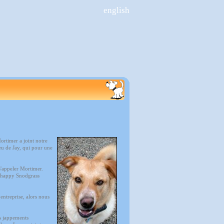
english
ortimer a joint notre
eu de Jay, qui pour une
s'appeler Mortimer.
e Chappy Snodgrass
entreprise, alors nous
es jappements