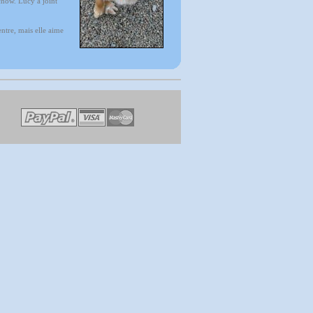
chow. Lucy a joint
ventre, mais elle aime