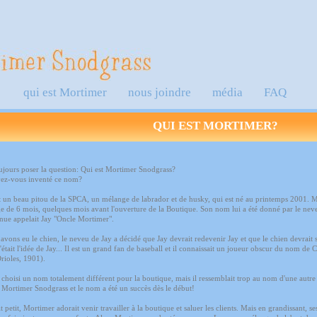
qui est Mortimer
nous joindre
média
FAQ
QUI EST MORTIMER?
oujours poser la question: Qui est Mortimer Snodgrass?
z-vous inventé ce nom?
 un beau pitou de la SPCA, un mélange de labrador et de husky, qui est né au printemps 2001. M
age de 6 mois, quelques mois avant l'ouverture de la Boutique. Son nom lui a été donné par le nev
nue appelait Jay "Oncle Mortimer".
vons eu le chien, le neveu de Jay a décidé que Jay devrait redevenir Jay et que le chien devrait 
'était l'idée de Jay... Il est un grand fan de baseball et il connaissait un joueur obscur du nom d
rioles, 1901).
choisi un nom totalement différent pour la boutique, mais il ressemblait trop au nom d'une autre 
 Mortimer Snodgrass et le nom a été un succès dès le début!
t petit, Mortimer adorait venir travailler à la boutique et saluer les clients. Mais en grandissant, s