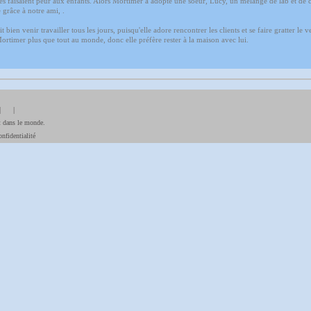
s faisaient peur aux enfants. Alors Mortimer a adopté une soeur, Lucy, un mélange de lab et de 
 grâce à notre ami, .
 bien venir travailler tous les jours, puisqu'elle adore rencontrer les clients et se faire gratter le 
ortimer plus que tout au monde, donc elle préfère rester à la maison avec lui.
| |
t dans le monde.
nfidentialité