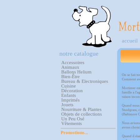
accueil
notre catalogue
Accessoires
Animaux
Ballons Helium
On se fait t
Bien-Être
Comment ave
Bureau & Electroniques
Cuisine
Mortimer est
Décoration
famille a l'
Enfants
raison incon
Imprimés
Jouets
Quand nous a
Nourriture & Plantes
Snodgrass, c
Objets de collections
(Baltimore O
Un Peu Osé
Nous avions 
Vêtements
avons choisi
Promotions...
Quand il étai